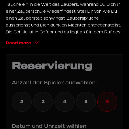
Tauche ein in die Welt des Zaubers, während Du Dich in
einer Zauberschule wiederfindest. Stell Dir vor, wie Du
einen Zauberstab schwingst, Zaubersprüche
aussprichst und Dich dunklen Mächten entgegenstellst.
Die Schule ist in Gefahr und es liegt an Dir, dem Ruf des
Schulleiters zu folgen und die Schule zu retten! Finde
Read more
Dich in einem Reich voller Illusionen, in dem Kerzen sich
selbst entzünden, Wände sprechen und verborgene
Bücher Geheimnisse wieder. Löse Herausforderungen,
Reservierung
braue magische Tränke und begegne mystischen
Kreaturen, während Du Dich auf dieses
außergewöhnliche Abenteuer begibst!
Anzahl der Spieler auswählen:
Ziel
2
3
4
5
6
Die Zauberschule ist bedroht! Pack all Deinen Mut
zusammen, finde Deine innere Magie und vernichte die
Dunkelheit, die droht, die Schule zu verschlingen. Lass
Datum und Uhrzeit wählen:
Dich von der Magie leiten und begib Dich auf dieses