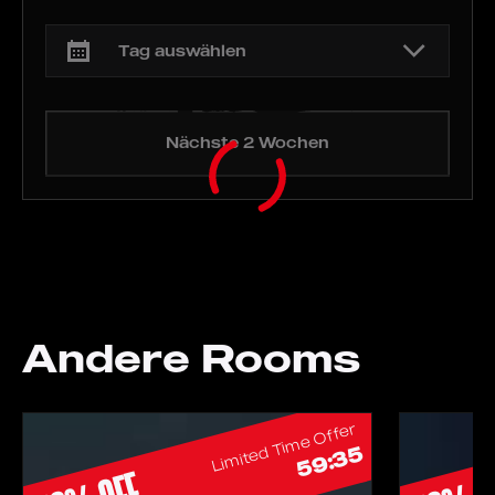
kühne Abenteuer!
Nächste 2 Wochen
Andere Rooms
Limited Time Offer
59:34