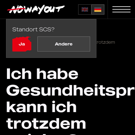
Standort SCS?
Startseite
FAQ
/
Ich habe Gesundheitsprobleme, kann ich trotzdem
Ja
Andere
spielen?
Ich habe
Gesundheitspr
kann ich
trotzdem